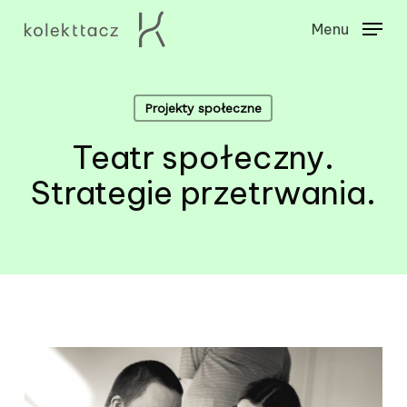
Skip
Menu
to
Close
main
Menu
content
Projekty społeczne
Teatr społeczny.
Strategie przetrwania.