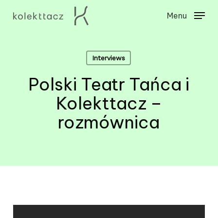
Skip
Menu
to
Close
main
Menu
content
Interviews
Polski Teatr Tańca i
Kolekttacz –
rozmównica