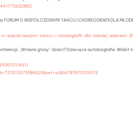
55441775632882
dczas FORUM O WSPÓŁCZESNYM TAŃCU I CHOREOGRAFII DLA MŁODEJ
rum-o-wspolczesnym-tancu-i-choreografii-dla-mlodej-widowni
ferencji: „Własne głosy” dzieci? Dziecięce autobiografie. Wokół te
493670114611
id=7215111075186629&set=a.866787870019013