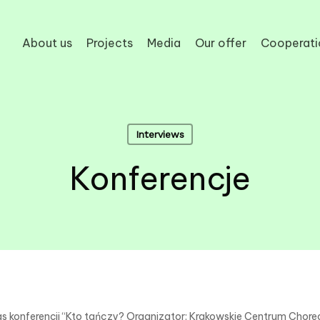
About us
Projects
Media
Our offer
Cooperati
Interviews
Konferencje
s konferencji “Kto tańczy? Organizator: Krakowskie Centrum Chore