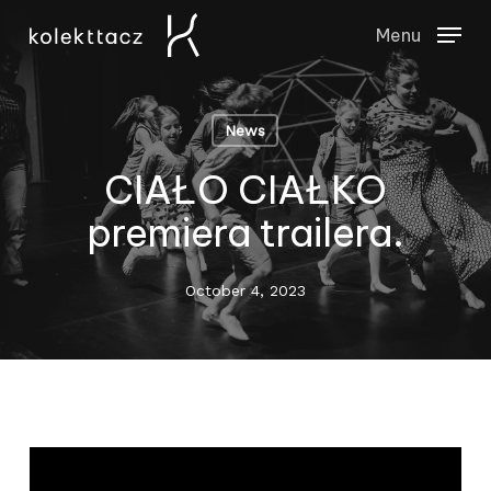
Skip
Menu
to
Close
main
Menu
content
News
CIAŁO CIAŁKO
premiera trailera.
October 4, 2023